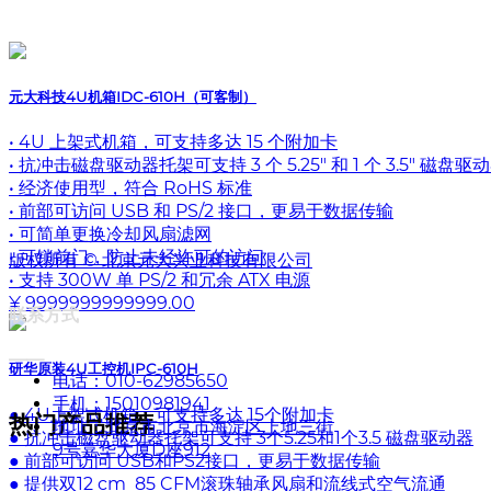
元大科技4U机箱IDC-610H（可客制）
• 4U 上架式机箱，可支持多达 15 个附加卡
• 抗冲击磁盘驱动器托架可支持 3 个 5.25" 和 1 个 3.5" 磁盘驱
• 经济使用型，符合 RoHS 标准
• 前部可访问 USB 和 PS/2 接口，更易于数据传输
• 可简单更换冷却风扇滤网
• 可锁前门，防止未经许可的访问
版权所有 ©
北京元大兴业科技有限公司
• 支持 300W 单 PS/2 和冗余 ATX 电源
¥ 9999999999999.00
联系方式
——
研华原装4U工控机IPC-610H
电话：
010-62985650
手机：
15010981941
● 4U上架式机箱，可支持多达 15个附加卡
热门产品推荐
地址：
北京市北京市海淀区上地三街
● 抗冲击磁盘驱动器托架可支持 3个5.25和1个3.5 磁盘驱动器
9号嘉华大厦D座912
● 前部可访问 USB和PS2接口，更易于数据传输
● 提供双12 cm 85 CFM滚珠轴承风扇和流线式空气流通