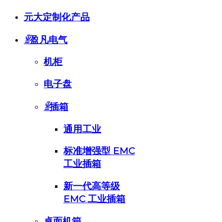
元大定制化产品
ꁇ
盈凡电气
机柜
电子盘
ꁇ
插箱
通用工业
标准增强型 EMC
工业插箱
新一代高等级
EMC 工业插箱
桌面机箱