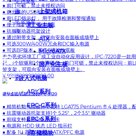
넷
行业资
● 前门可锁，禁止未授权访问
上架式机箱
讯
녕
● 前出线的USB和PS/2接口
● 前LED指示灯， 用于故障检测和警报通知
넷
企业资
ꁇ
工业主板
● 便于维护的空气过滤器
讯
● 抗振驱动器托架设计
● 通过附带支架，可双向安装在面板或墙壁上
ATX
● 可选300W/400W冗余和DC输入电源
● 可选BP版本，用于8槽被动底板
MicroATX
P
专为恶劣环境工厂或工业自动化应用设计，IPC-7220是一款用
器，1个软驱和1个内置硬盘；前门可锁，禁止未授权访问；前LE
国产化主板
带支架，可双向安装在面板或墙壁上。
¥ 9999999999999.00
产品中心
ꁇ
嵌入式电脑
ARK系列
roduction
研华桌面/机架工控机IPC-5120
EPC-C系列
● 精简机箱气流设计，支持 LGA775 Pentium ® 4 处理器
● 抗震驱动器托架支持1个 5.25"，2个3.5" 驱动器
EPC-S系列
● 前端支持最高4块 半长卡
● 电源和 HDD 状态 LED 指示灯
ꁇ
存储模块
● 配备 1U 高度 300 W ATX/PFC 电源