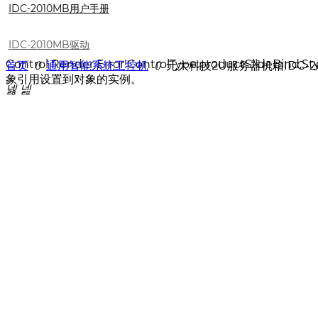
IDC-2010MB用户手册
IDC-2010MB驱动
Control Render Error!ControlType:productSlideBind,S
首页
ꄲ
通用智能系统工控机
ꄲ
元大科技2U服务器机箱IDC-2
象引用设置到对象的实例。
넳
넲