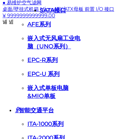
● 易维护空气滤网
桌面/壁挂式机箱 MicroATX/ATX母板 前置 I/O 接口
SATA接口
¥ 9999999999999.00
넳
넲
AFE系列
嵌入式无风扇工业电
脑（UNO系列）
EPC-R系列
EPC-U 系列
嵌入式单板电脑
&MIO单板
ꁇ
智能交通平台
ITA-1000系列
ITA-2000系列