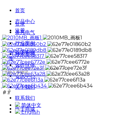
首页
产品中心
登录
注册
盈凡电气
行业案例
낙
我的购物
技术支持
车
끠
合作伙伴
资讯中心
关于我们
ꁆ
ꁇ
联系我们
简体中文
电子商城
English