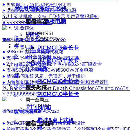
● 可锁前门，防止未经许可的访问
ꁇ
通用智能系统工控机
끅
● 支持300W 单PS2和冗余ATX电源
快捷导航
4U上架式机箱，支持LED指示 & 声音警报通知
PICMG单板电脑
客服电话
¥ 9999999999999.00
——
넷
合作伙
15010981941
ꁇ
背板
伴
010-62985650
研华2U机架式短深度机箱ACP-2020
뀩
넷
售后服
PICMG1.3全长卡
1号业务客服
● 398mm短深2U机架式机箱
务
2号业务客服
● 支持ATX与mATX规格单处理器主板
PICMG1.3半长卡
3号业务客服
● 2个内置2.5"磁盘盒和2个“热插拔或外置”磁盘盒
넷
技术资
背板
技术客服
● 支持80plus 单相350W或500W冗余电源
뀥
料
● 前置访问系统风扇，无顶盖，易于维护
PICMG1.0全长卡
● 内置智能系统模块，支持系统风扇控制和远程管理
넷
关于我
服务时间
2U Rackmount Short Depth Chassis for ATX and mATX
PICMG1.0半长卡
¥ 9999999999999.00
们
扫一扫，
周一至周五
9:00-18:00
ꁇ
工业机箱
낃
关注我们
研华桌面/墙壁安装机箱IPC-7220
넷
联系我
壁挂&桌上式机
们
微信二维码
● 为恶劣环境工厂或工业自动化应用设计
箱
● 前端可安装2个5.25”磁盘驱动器，1个软驱和1个内置3.5” HD