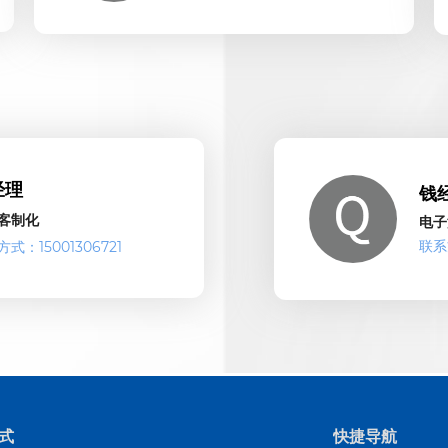
经理
钱
客制化
电
联系方
式：15001306721
式
快捷导航