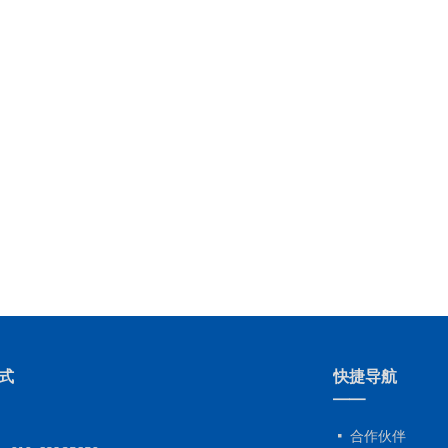
式
快捷导航
——
合作伙伴
넷